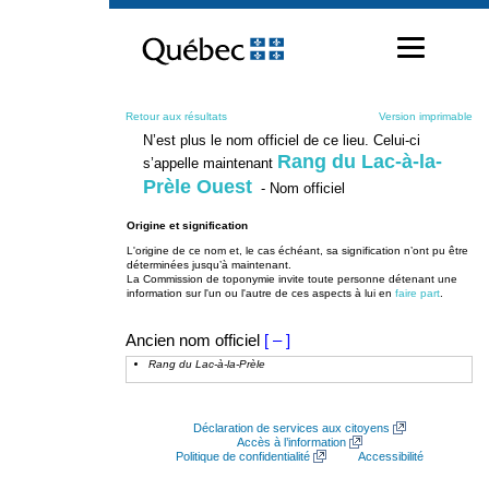
Passer
au
contenu
Retour aux résultats
Version imprimable
N’est plus le nom officiel de ce lieu. Celui-ci
Rang du Lac-à-la-
s’appelle maintenant
Prèle Ouest
- Nom officiel
Origine et signification
L'origine de ce nom et, le cas échéant, sa signification n’ont pu être
déterminées jusqu’à maintenant.
La Commission de toponymie invite toute personne détenant une
information sur l'un ou l'autre de ces aspects à lui en
faire part
.
Ancien nom officiel
[ – ]
Rang du Lac-à-la-Prèle
Déclaration de services aux citoyens
Accès à l’information
Politique de confidentialité
Accessibilité