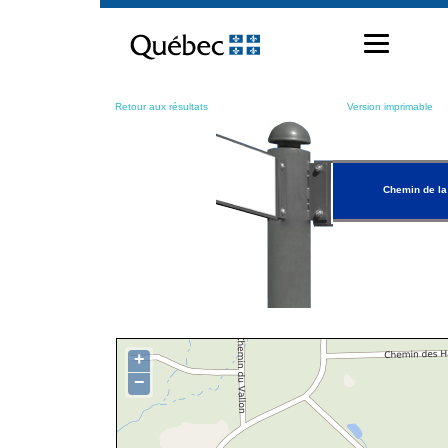
Passer
au
contenu
Retour aux résultats
Version imprimable
Chemin de la
+
−