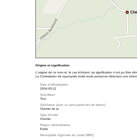
Che
Origine et signification
L'origine de ce nom et, le cas échéant, sa signification n’ont pu être d
La Commission de toponymie invite toute personne détenant une informat
Date d'officialisation
2004-05-11
Spécifique
Tour
Générique (avec ou sans particules de liaison)
Chemin de la
Type d'entité
Chemin
Région administrative
Estrie
Municipalité régionale de comté (MRC)