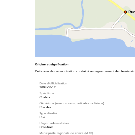
Rue
Origine et signification
Cette voie de communication conduit à un regroupement de chalets situ
Date d'officialisation
2004-08-17
Spécifique
Chalets
Générique (avec ou sans particules de liaison)
Rue des
Type d'entité
Rue
Région administrative
Côte-Nord
Municipalité régionale de comté (MRC)