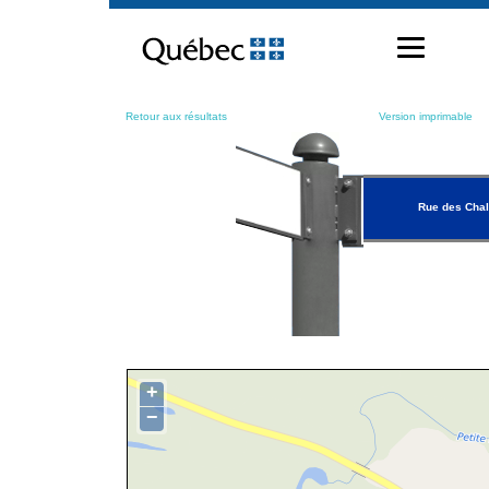
Passer
au
contenu
Retour aux résultats
Version imprimable
Rue des Chal
+
−