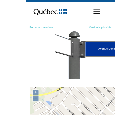
Passer
au
contenu
Retour aux résultats
Version imprimable
Avenue Deno
+
−