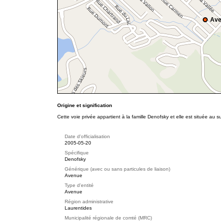
Ave
Origine et signification
Cette voie privée appartient à la famille Denofsky et elle est située au 
Date d'officialisation
2005-05-20
Spécifique
Denofsky
Générique (avec ou sans particules de liaison)
Avenue
Type d'entité
Avenue
Région administrative
Laurentides
Municipalité régionale de comté (MRC)