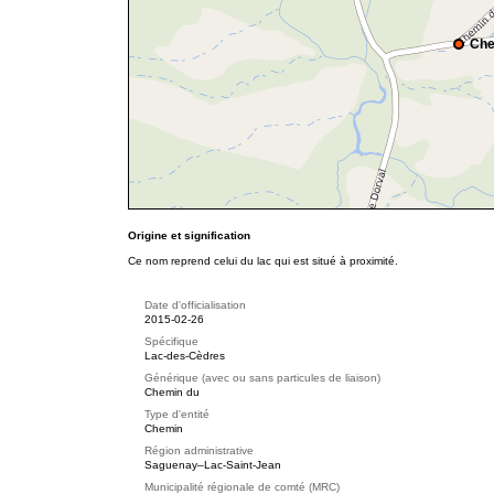
Che
Origine et signification
Ce nom reprend celui du lac qui est situé à proximité.
Date d'officialisation
2015-02-26
Spécifique
Lac-des-Cèdres
Générique (avec ou sans particules de liaison)
Chemin du
Type d'entité
Chemin
Région administrative
Saguenay–Lac-Saint-Jean
Municipalité régionale de comté (MRC)