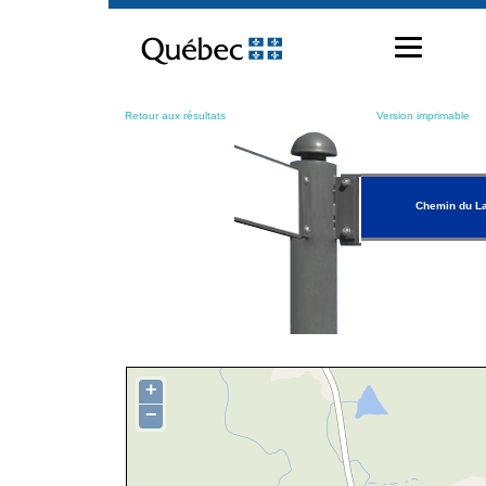
Passer
au
contenu
Retour aux résultats
Version imprimable
Chemin du L
+
−