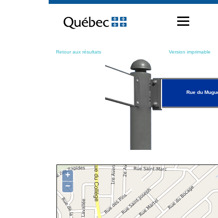
Passer
au
contenu
Retour aux résultats
Version imprimable
Rue du Mugu
+
−