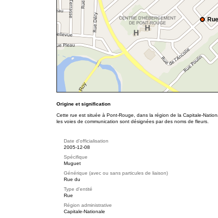
Rue
Origine et signification
Cette rue est située à Pont-Rouge, dans la région de la Capitale-Nation
les voies de communication sont désignées par des noms de fleurs.
Date d'officialisation
2005-12-08
Spécifique
Muguet
Générique (avec ou sans particules de liaison)
Rue du
Type d'entité
Rue
Région administrative
Capitale-Nationale