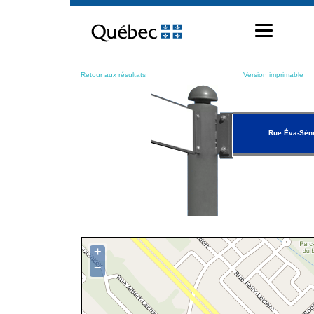
Passer
au
contenu
Retour aux résultats
Version imprimable
Rue Éva-Sén
+
−