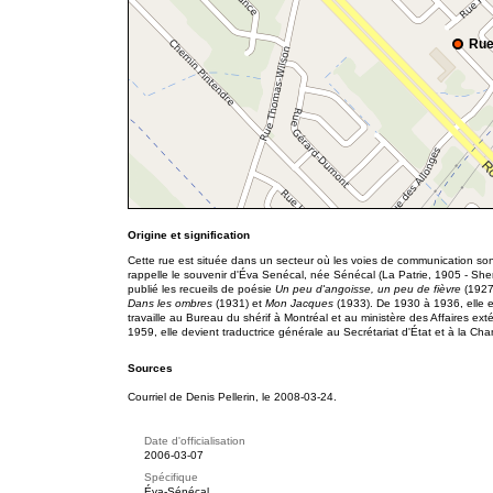
Rue
Origine et signification
Cette rue est située dans un secteur où les voies de communication s
rappelle le souvenir d'Éva Senécal, née Sénécal (La Patrie, 1905 - Sh
publié les recueils de poésie
Un peu d'angoisse, un peu de fièvre
(1927
Dans les ombres
(1931) et
Mon Jacques
(1933). De 1930 à 1936, elle e
travaille au Bureau du shérif à Montréal et au ministère des Affaires ex
1959, elle devient traductrice générale au Secrétariat d'État et à la 
Sources
Courriel de Denis Pellerin, le 2008-03-24.
Date d'officialisation
2006-03-07
Spécifique
Éva-Sénécal