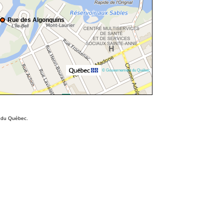
Rue des Algonquins
© Gouvernement du Québec
s du Québec.