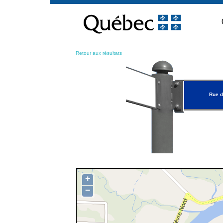
Passer
au
contenu
Retour aux résultats
Rue d
+
−