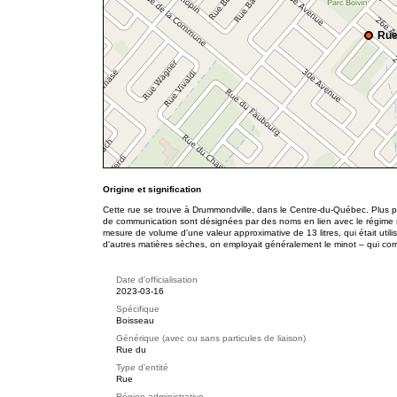
Rue
Origine et signification
Cette rue se trouve à Drummondville, dans le Centre-du-Québec. Plus pr
de communication sont désignées par des noms en lien avec le régime s
mesure de volume d'une valeur approximative de 13 litres, qui était util
d'autres matières sèches, on employait généralement le minot – qui cor
Date d'officialisation
2023-03-16
Spécifique
Boisseau
Générique (avec ou sans particules de liaison)
Rue du
Type d'entité
Rue
Région administrative