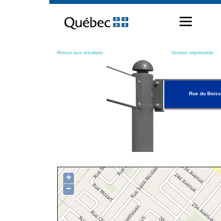
Passer
au
contenu
Retour aux résultats
Version imprimable
Rue du Bois
+
−