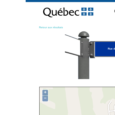
Passer
au
contenu
Retour aux résultats
Rue d
+
−