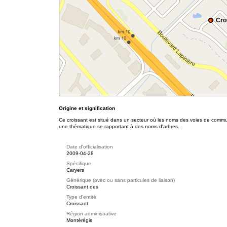
Cro
Origine et signification
Ce croissant est situé dans un secteur où les noms des voies de communi
une thématique se rapportant à des noms d'arbres.
Date d'officialisation
2009-04-28
Spécifique
Caryers
Générique (avec ou sans particules de liaison)
Croissant des
Type d'entité
Croissant
Région administrative
Montérégie