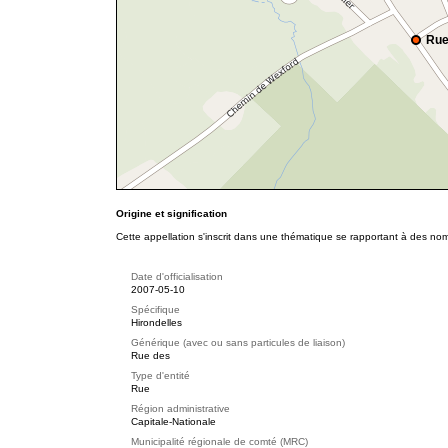
Rue
Origine et signification
Cette appellation s'inscrit dans une thématique se rapportant à des no
Date d'officialisation
2007-05-10
Spécifique
Hirondelles
Générique (avec ou sans particules de liaison)
Rue des
Type d'entité
Rue
Région administrative
Capitale-Nationale
Municipalité régionale de comté (MRC)