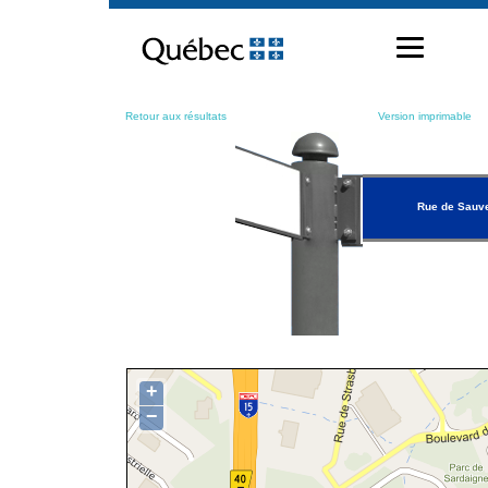
Passer
au
contenu
Retour aux résultats
Version imprimable
Rue de Sauv
+
−