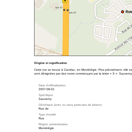
Rue
Origine et signification
Cette rue se trouve à Candiac, en Montérégie. Plus précisément, elle e
sont désignées par des noms commençant par la lettre « S ». Sauvern
Date d'officialisation
2007-08-01
Spécifique
Sauverny
Générique (avec ou sans particules de liaison)
Rue de
Type d'entité
Rue
Région administrative
Montérégie