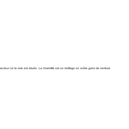
cteur où la voie est située. La charmille est un treillage en voûte garni de verdure.