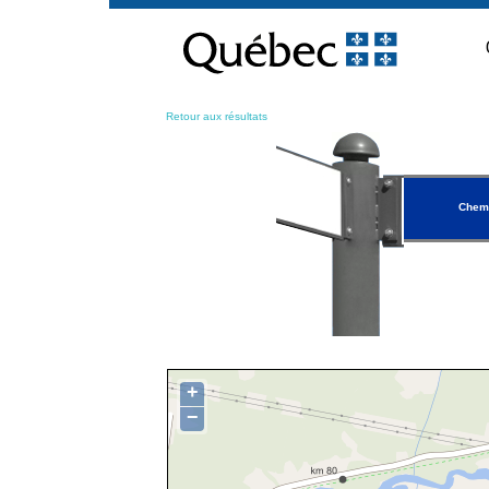
Passer
au
contenu
Retour aux résultats
Chemi
+
−