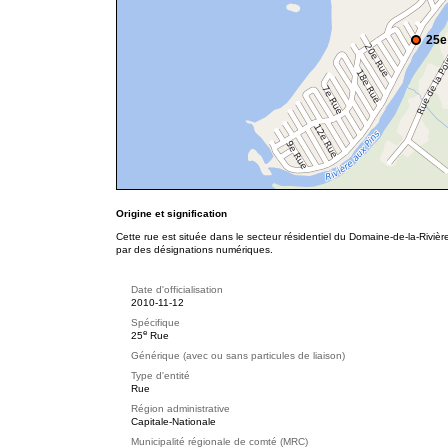
25e
Origine et signification
Cette rue est située dans le secteur résidentiel du Domaine-de-la-Riviè
par des désignations numériques.
Date d'officialisation
2010-11-12
Spécifique
e
25
Rue
Générique (avec ou sans particules de liaison)
Type d'entité
Rue
Région administrative
Capitale-Nationale
Municipalité régionale de comté (MRC)