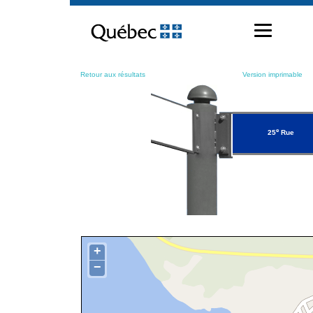
Passer
au
contenu
Retour aux résultats
Version imprimable
e
25
Rue
+
−