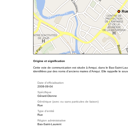
Rue
Origine et signification
Cette voie de communication est située à Amqui, dans le Bas-Saint-Lau
identifiées par des noms d'anciens maires d'Amqui. Elle rappelle le so
Date d'officialisation
2008-09-04
Spécifique
Gérard-Dionne
Générique (avec ou sans particules de liaison)
Rue
Type d'entité
Rue
Région administrative
Bas-Saint-Laurent