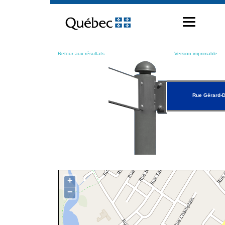
Passer
au
contenu
Retour aux résultats
Version imprimable
Rue Gérard-
+
−