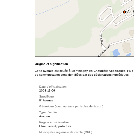
8e 
Origine et signification
Cette avenue est située à Montmagny, en Chaudière-Appalaches. Plus p
de communication sont identifiées par des désignations numériques.
Date d'officialisation
2008-11-06
Spécifique
e
8
Avenue
Générique (avec ou sans particules de liaison)
Type d'entité
Avenue
Région administrative
Chaudière-Appalaches
Municipalité régionale de comté (MRC)