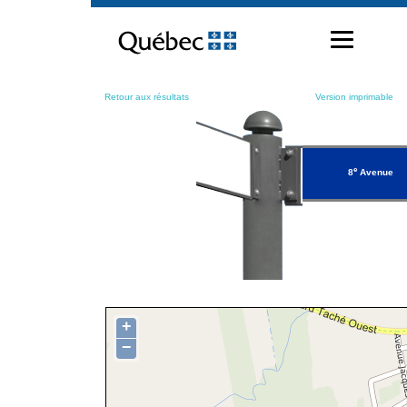
Passer
au
contenu
Retour aux résultats
Version imprimable
e
8
Avenue
+
−