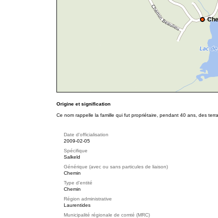
Che
Origine et signification
Ce nom rappelle la famille qui fut propriétaire, pendant 40 ans, des terra
Date d'officialisation
2009-02-05
Spécifique
Salkeld
Générique (avec ou sans particules de liaison)
Chemin
Type d'entité
Chemin
Région administrative
Laurentides
Municipalité régionale de comté (MRC)