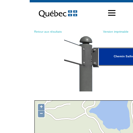
Passer
au
contenu
Retour aux résultats
Version imprimable
Chemin Salk
+
−