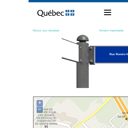
Passer
au
contenu
Retour aux résultats
Version imprimable
Rue Roméo-
+
−