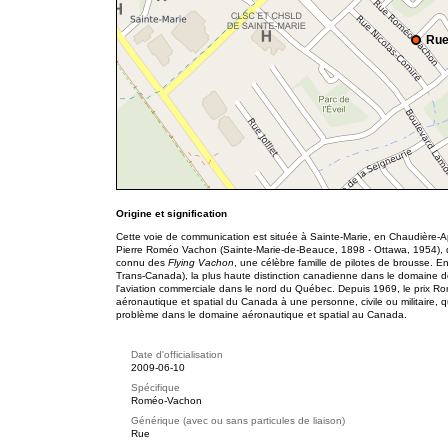
Rue
Origine et signification
Cette voie de communication est située à Sainte-Marie, en Chaudière-
Pierre Roméo Vachon (Sainte-Marie-de-Beauce, 1898 - Ottawa, 1954), qui 
connu des
Flying Vachon
, une célèbre famille de pilotes de brousse. En
Trans-Canada), la plus haute distinction canadienne dans le domaine d
l'aviation commerciale dans le nord du Québec. Depuis 1969, le prix Ro
aéronautique et spatial du Canada à une personne, civile ou militaire, qui
problème dans le domaine aéronautique et spatial au Canada.
Date d'officialisation
2009-06-10
Spécifique
Roméo-Vachon
Générique (avec ou sans particules de liaison)
Rue