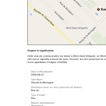
Rue
Origine et signification
Cette voie de communication est située à Mont-Saint-Grégoire, en Mont
clos est un vignoble entouré de murs. Souvent, les vins provenant de c
d'une appellation d'origine contrôlée.
Date d'officialisation
2009-09-22
Spécifique
Clos-de-la-Montagne
Générique (avec ou sans particules de liaison)
Rue du
Type d'entité
Rue
Région administrative
Montérégie