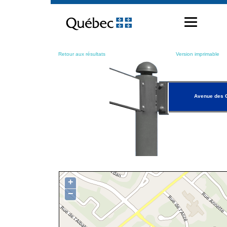
Passer
au
contenu
Retour aux résultats
Version imprimable
Avenue des 
+
−