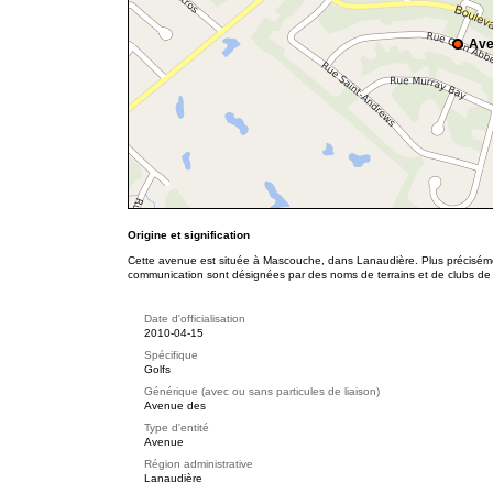
Ave
Origine et signification
Cette avenue est située à Mascouche, dans Lanaudière. Plus précisémen
communication sont désignées par des noms de terrains et de clubs de
Date d'officialisation
2010-04-15
Spécifique
Golfs
Générique (avec ou sans particules de liaison)
Avenue des
Type d'entité
Avenue
Région administrative
Lanaudière