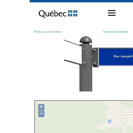
Passer
au
contenu
Retour aux résultats
Version imprimable
Rue Joseph-
+
−