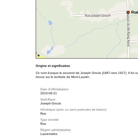
Rue
Origine et signification
Ce nom évoque le souvenir de Joseph Groulx (1887-vers 1927). Il fut un 
trouve sur le territoire de Mont-Laurier.
Date d'officialisation
2010-06-21
Spécifique
Joseph-Groulx
Générique (avec ou sans particules de liaison)
Rue
Type d'entité
Rue
Région administrative
Laurentides