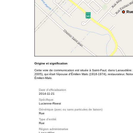
Rue
Origine et signification
Cette voie de communication est située à Saint-Paul, dans Lanaudière.
2005), qui était l'épouse d'Émilien Malo (1918-1974), restaurateur. Noto
Émilien-Malo.
Date d'officialisation
2014-11-21
Spécifique
Lucienne-Rivest
Générique (avec ou sans particules de liaison)
Rue
Type d'entité
Rue
Région administrative
Lanaudière