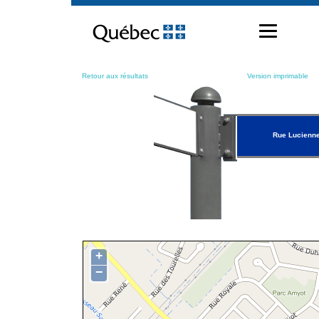
Passer
au
contenu
Retour aux résultats
Version imprimable
Rue Lucienne
+
−