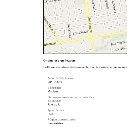
Origine et signification
Cette rue est située dans un secteur où les voies de communicat
Date d'officialisation
2010-11-12
Spécifique
Modiste
Générique (avec ou sans particules
de liaison)
Rue de la
Type d'entité
Rue
Région administrative
Laurentides