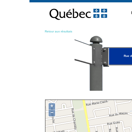
Passer
au
contenu
Retour aux résultats
Rue d
+
−