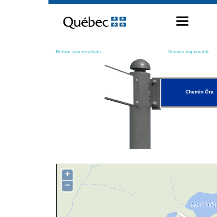
Passer
au
contenu
Retour aux résultats
Version imprimable
Chemin Ôra
+
−