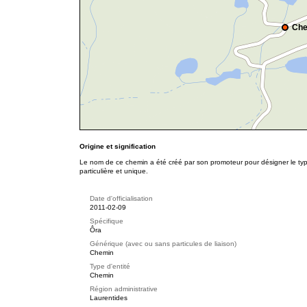
Che
Origine et signification
Le nom de ce chemin a été créé par son promoteur pour désigner le type
particulière et unique.
Date d'officialisation
2011-02-09
Spécifique
Ôra
Générique (avec ou sans particules de liaison)
Chemin
Type d'entité
Chemin
Région administrative
Laurentides