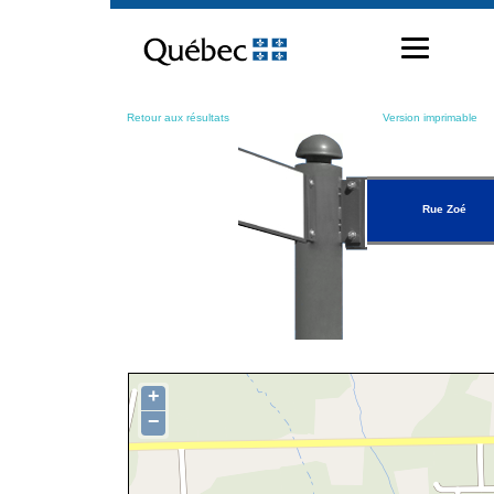
Passer
au
contenu
Retour aux résultats
Version imprimable
Rue Zoé
+
−