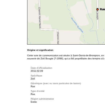
Rue
Origine et signification
Cette voie de communication est située à Saint-Denis-de-Brompton, en E
souvenir de Zoé Bougie (?-1998), qui a été propriétaire des terrains où s
Date d'officialisation
2011-02-09
Spécifique
Zoé
Générique (avec ou sans particules de liaison)
Rue
Type d'entité
Rue
Région administrative
Estrie