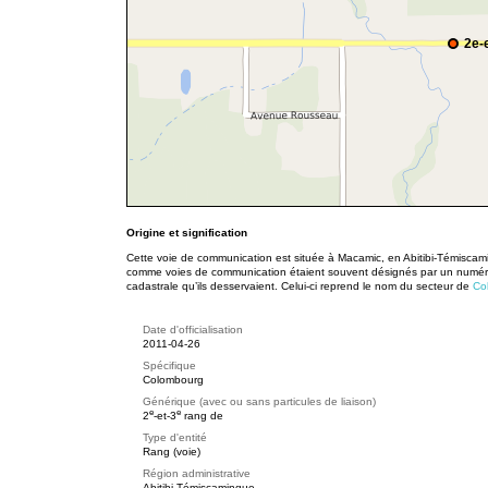
2e-
Origine et signification
Cette voie de communication est située à Macamic, en Abitibi-Témiscami
comme voies de communication étaient souvent désignés par un numéro
cadastrale qu’ils desservaient. Celui-ci reprend le nom du secteur de
Co
Date d'officialisation
2011-04-26
Spécifique
Colombourg
Générique (avec ou sans particules de liaison)
e
e
2
-et-3
rang de
Type d'entité
Rang (voie)
Région administrative
Abitibi-Témiscamingue