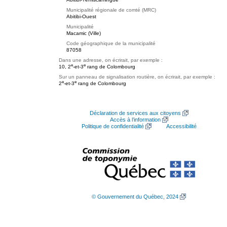
Municipalité régionale de comté (MRC)
Abitibi-Ouest
Municipalité
Macamic (Ville)
Code géographique de la municipalité
87058
Dans une adresse, on écrirait, par exemple :
e
e
10, 2
-et-3
rang de Colombourg
Sur un panneau de signalisation routière, on écrirait, par exemple :
e
e
2
-et-3
rang de Colombourg
Déclaration de services aux citoyens
Accès à l’information
Politique de confidentialité
Accessibilité
© Gouvernement du Québec, 2024