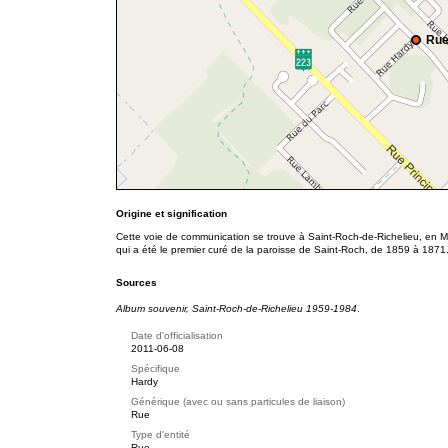
Rue
Origine et signification
Cette voie de communication se trouve à Saint-Roch-de-Richelieu, en M
qui a été le premier curé de la paroisse de Saint-Roch, de 1859 à 1871
Sources
Album souvenir, Saint-Roch-de-Richelieu 1959-1984
.
Date d'officialisation
2011-06-08
Spécifique
Hardy
Générique (avec ou sans particules de liaison)
Rue
Type d'entité
Rue