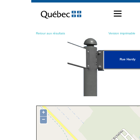
Passer
au
contenu
Retour aux résultats
Version imprimable
Rue Hardy
+
−