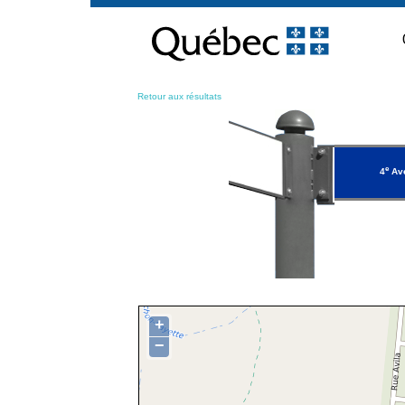
Passer
au
contenu
Retour aux résultats
e
4
Av
+
−