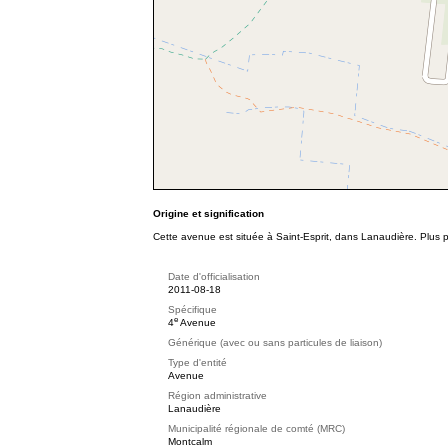
Origine et signification
Cette avenue est située à Saint-Esprit, dans Lanaudière. Plus 
Date d'officialisation
2011-08-18
Spécifique
e
4
Avenue
Générique (avec ou sans particules de liaison)
Type d'entité
Avenue
Région administrative
Lanaudière
Municipalité régionale de comté (MRC)
Montcalm