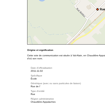
Rue
Origine et signification
Cette voie de communication est située à Val-Alain, en Chaudière-Appal
d'où son nom.
Date d'officialisation
2011-11-02
Spécifique
École
Générique (avec ou sans particules de liaison)
Rue de l'
Type d'entité
Rue
Région administrative
Chaudière-Appalaches