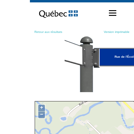
Passer
au
contenu
Retour aux résultats
Version imprimable
Rue de l'Écol
+
−