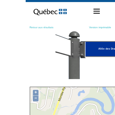
Passer
au
contenu
Retour aux résultats
Version imprimable
Allée des Dr
+
−