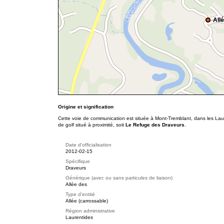
All
Origine et signification
Cette voie de communication est située à Mont-Tremblant, dans les Laur
de golf situé à proximité, soit
Le Refuge des Draveurs
.
Date d'officialisation
2012-02-15
Spécifique
Draveurs
Générique (avec ou sans particules de liaison)
Allée des
Type d'entité
Allée (carrossable)
Région administrative
Laurentides