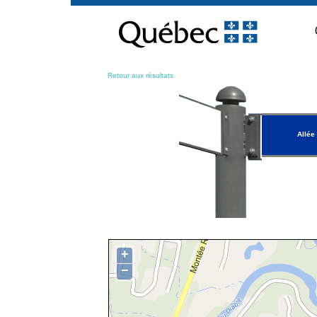
Passer
au
contenu
Retour aux résultats
Allée
+
−