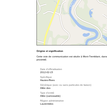
Origine et signification
Cette voie de communication est située à Mont-Tremblant, dans l
proximité.
Date d'officialisation
2012-02-15
Spécifique
Hautes-Rives
Générique (avec ou sans particules de liaison)
Allée des
Type d'entité
Allée (carrossable)
Région administrative
Laurentides