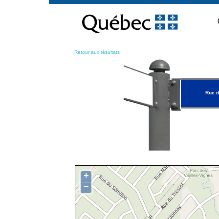
Passer
au
contenu
Retour aux résultats
Rue d
+
−