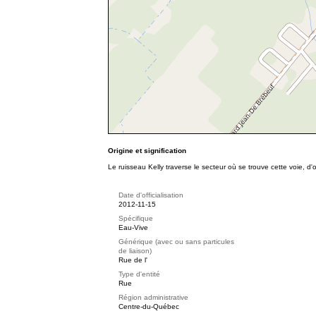
Origine et signification
Le ruisseau Kelly traverse le secteur où se trouve cette voie, d
Date d'officialisation
2012-11-15
Spécifique
Eau-Vive
Générique (avec ou sans particules
de liaison)
Rue de l'
Type d'entité
Rue
Région administrative
Centre-du-Québec