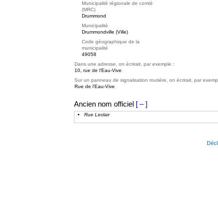
Municipalité régionale de comté
(MRC)
Drummond
Municipalité
Drummondville (Ville)
Code géographique de la
municipalité
49058
Dans une adresse, on écrirait, par exemple :
10, rue de l'Eau-Vive
Sur un panneau de signalisation routière, on écrirait, par exemp
Rue de l'Eau-Vive
Ancien nom officiel
[ – ]
Rue Leclair
Décl