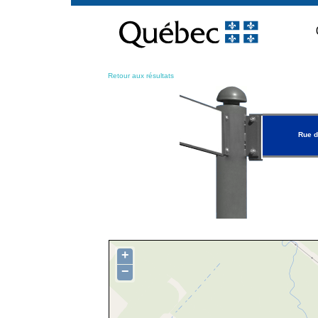
Passer
au
contenu
Retour aux résultats
Rue d
+
−