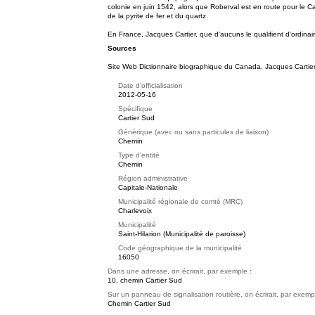
colonie en juin 1542, alors que Roberval est en route pour le Ca
de la pyrite de fer et du quartz.
En France, Jacques Cartier, que d'aucuns le qualifient d'ordin
Sources
Site Web
Dictionnaire biographique du Canada, Jacques Cartier.
Date d'officialisation
2012-05-16
Spécifique
Cartier Sud
Générique (avec ou sans particules de liaison)
Chemin
Type d'entité
Chemin
Région administrative
Capitale-Nationale
Municipalité régionale de comté (MRC)
Charlevoix
Municipalité
Saint-Hilarion (Municipalité de paroisse)
Code géographique de la municipalité
16050
Dans une adresse, on écrirait, par exemple :
10, chemin Cartier Sud
Sur un panneau de signalisation routière, on écrirait, par exemp
Chemin Cartier Sud