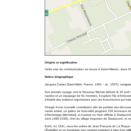
Origine et signification
C
ette voie de communication se trouve à Saint-Hilarion, dans C
Notice biographique
Jacques Cartier (Saint-Malo, France, 1491 –
id
., 1557), navigat
Son premier voyage vers le Nouveau Monde débute le 20 avril 1534
navires et un équipage de 61 hommes. Il explore l'île d'Anticosti
d'établir des relations importantes avec les Autochtones qui hab
Chargé d'une nouvelle commission afin de parfaire ses découve
navire amiral, un galion de trois-mâts jaugeant 100 tonneaux don
d'Hochelaga (Montréal), et il passe un hiver difficile à Stada
(vers 1480-1539), chef du village iroquoien de Stadaconé, et n
Enfin, en 1541, sous les ordres de Jean-François de La Roque d
l'
Émérillon
et un équipage que certains estiment à plus d'un mill