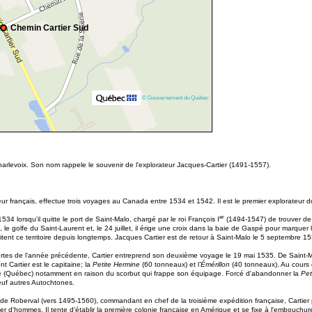
Chemin Cartier Sud
© Gouvernement du Québec
harlevoix. Son nom rappele le souvenir de l'explorateur Jacques-Cartier (1491-1557).
eur français, effectue trois voyages au Canada entre 1534 et 1542. Il est le premier explorateur d
er
 lorsqu'il quitte le port de Saint-Malo, chargé par le roi François I
(1494-1547) de trouver de l
, le golfe du Saint-Laurent et, le 24 juillet, il érige une croix dans la baie de Gaspé pour marqu
itent ce territoire depuis longtemps. Jacques Cartier est de retour à Saint-Malo le 5 septembre 1
rtes de l'année précédente, Cartier entreprend son deuxième voyage le 19 mai 1535. De Saint-Ma
t Cartier est le capitaine; la
Petite Hermine
(60 tonneaux) et l
'Émérillon
(40 tonneaux). Au cours d
coné (Québec) notamment en raison du scorbut qui frappe son équipage. Forcé d'abandonner la
Pet
euf autres Autochtones.
e Roberval (vers 1495-1560), commandant en chef de la troisième expédition française, Cartier 
ier d'hommes. Il tente d'établir la première colonie française en Amérique et se fixe à l'embouch