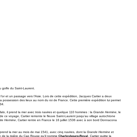
u golfe du Saint-Laurent.
'or et un passage vers l'Asie. Lors de cette expédition, Jacques Cartier a deux
er la possession des lieux au nom du roi de France. Cette première expédition lui permet
534.
lo, il prend la mer avec trois navires et quelque 110 hommes : la
Grande Hermine
, le
e ce voyage, Cartier remonte le fleuve Saint-Laurent jusqu'au village autochtone
ite Hermine
, Cartier rentre en France le 16 juillet 1536 avec à son bord Donnacona
prend la mer au mois de mai 1541, avec cinq navires, dont la
Grande Hermine
et
ure de la rivière du Cap Rouge qu'il nomme
Charlesbourg-Royal
. Cartier quitte la