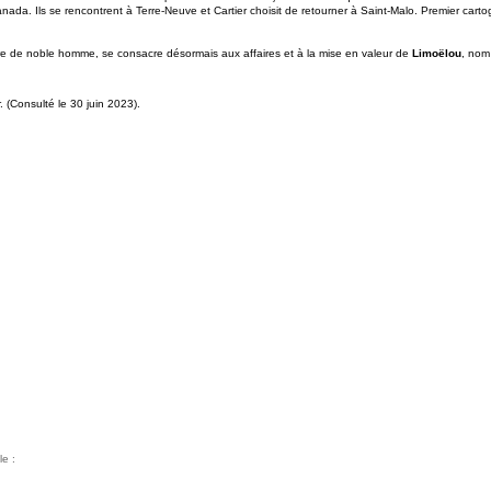
nada. Ils se rencontrent à Terre-Neuve et Cartier choisit de retourner à Saint-Malo. Premier cartog
aire de noble homme, se consacre désormais aux affaires et à la mise en valeur de
Limoëlou
, nom
 (Consulté le 30 juin 2023).
le :