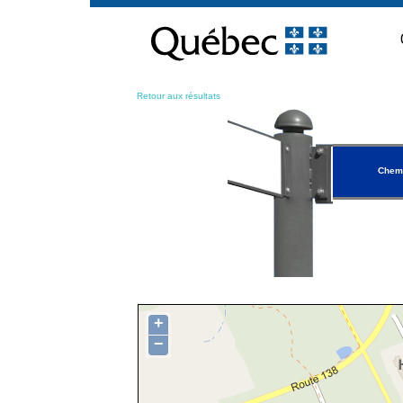
Passer
au
contenu
Retour aux résultats
Chemi
+
−