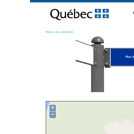
Passer
au
contenu
Retour aux résultats
Rue d
+
−