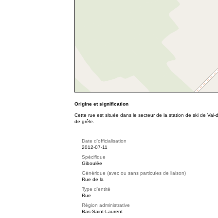
Origine et signification
Cette rue est située dans le secteur de la station de ski de Val
de grêle.
Date d'officialisation
2012-07-11
Spécifique
Giboulée
Générique (avec ou sans particules de liaison)
Rue de la
Type d'entité
Rue
Région administrative
Bas-Saint-Laurent