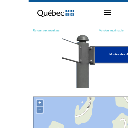
Passer
au
contenu
Retour aux résultats
Version imprimable
Montée des 
+
−