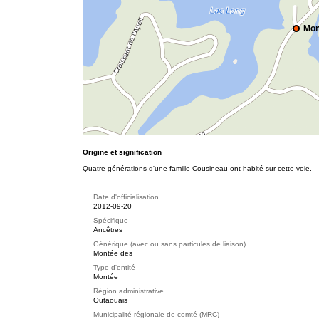
Mon
Origine et signification
Quatre générations d'une famille Cousineau ont habité sur cette voie.
Date d'officialisation
2012-09-20
Spécifique
Ancêtres
Générique (avec ou sans particules de liaison)
Montée des
Type d'entité
Montée
Région administrative
Outaouais
Municipalité régionale de comté (MRC)