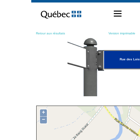
Passer
au
contenu
Retour aux résultats
Version imprimable
Rue des Lois
+
−