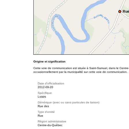
Rue
Origine et signification
Cette voie de communication est située à Saint-Samuel, dans le Centre
occasionnellement par la municipalité sur cette voie de communication.
Date d'officialisation
2012-09-20
Spécifique
Loisirs
Générique (avec ou sans particules de liaison)
Rue des
Type d'entité
Rue
Région administrative
Centre-du-Québec