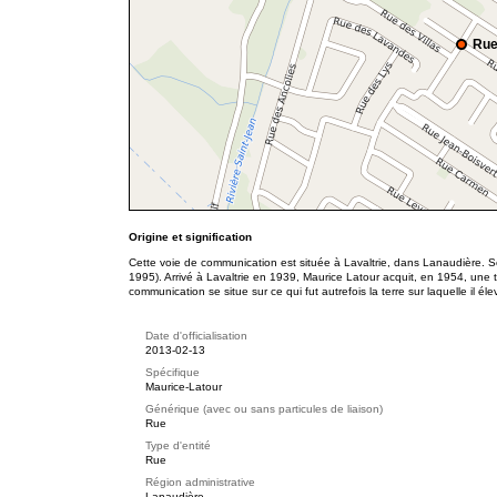
Rue
Origine et signification
Cette voie de communication est située à Lavaltrie, dans Lanaudière. 
1995). Arrivé à Lavaltrie en 1939, Maurice Latour acquit, en 1954, une ter
communication se situe sur ce qui fut autrefois la terre sur laquelle il é
Date d'officialisation
2013-02-13
Spécifique
Maurice-Latour
Générique (avec ou sans particules de liaison)
Rue
Type d'entité
Rue
Région administrative
Lanaudière