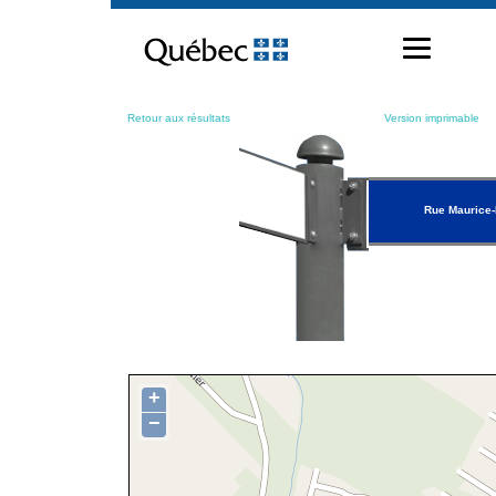
Passer
au
contenu
Retour aux résultats
Version imprimable
Rue Maurice-
+
−