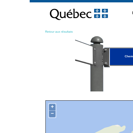
Passer
au
contenu
Retour aux résultats
Chemi
+
−