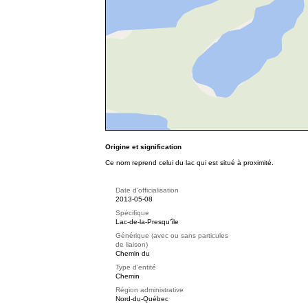
Origine et signification
Ce nom reprend celui du lac qui est situé à proximité.
Date d'officialisation
2013-05-08
Spécifique
Lac-de-la-Presqu'île
Générique (avec ou sans particules
de liaison)
Chemin du
Type d'entité
Chemin
Région administrative
Nord-du-Québec