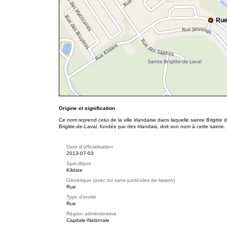
Rue
Origine et signification
Ce nom reprend celui de la ville irlandaise dans laquelle sainte Brigitt
Brigitte-de-Laval, fondée par des Irlandais, doit son nom à cette sainte.
Date d'officialisation
2013-07-03
Spécifique
Kildare
Générique (avec ou sans particules de liaison)
Rue
Type d'entité
Rue
Région administrative
Capitale-Nationale