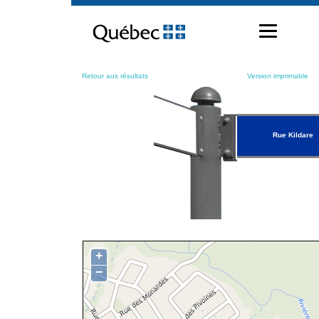
Passer
au
contenu
Retour aux résultats
Version imprimable
Rue Kildare
+
−