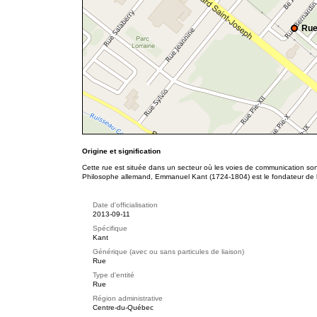
Rue
Origine et signification
Cette rue est située dans un secteur où les voies de communication so
Philosophe allemand, Emmanuel Kant (1724-1804) est le fondateur de l'
Date d'officialisation
2013-09-11
Spécifique
Kant
Générique (avec ou sans particules de liaison)
Rue
Type d'entité
Rue
Région administrative
Centre-du-Québec