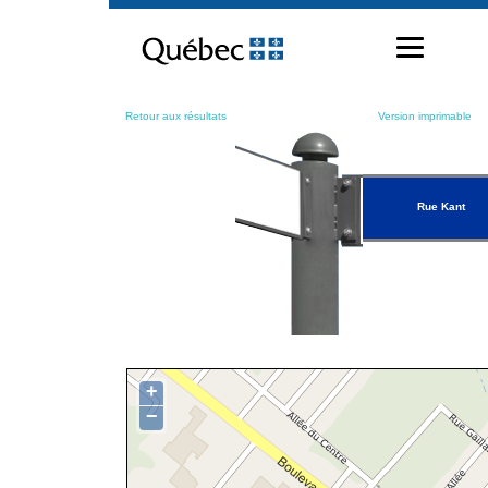
Passer
au
contenu
Retour aux résultats
Version imprimable
Rue Kant
+
−