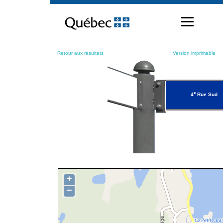
Passer
au
contenu
Retour aux résultats
Version imprimable
e
4
Rue Sud
+
−