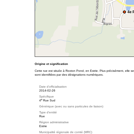
4e 
Origine et signification
Cette rue est située à Roxton Pond, en Estrie. Plus précisément, elle 
sont identifiées par des désignations numériques.
Date d'officialisation
2014-02-26
Spécifique
e
4
Rue Sud
Générique (avec ou sans particules de liaison)
Type d'entité
Rue
Région administrative
Estrie
Municipalité régionale de comté (MRC)