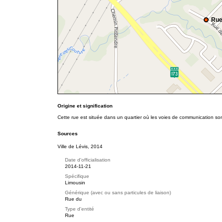
Rue
Origine et signification
Cette rue est située dans un quartier où les voies de communication s
Sources
Ville de Lévis, 2014
Date d'officialisation
2014-11-21
Spécifique
Limousin
Générique (avec ou sans particules de liaison)
Rue du
Type d'entité
Rue