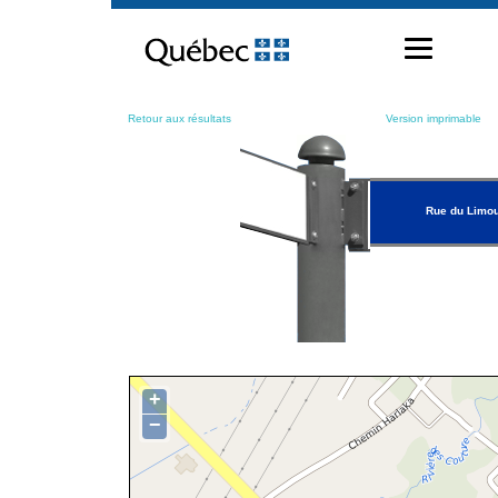
Passer
au
contenu
Retour aux résultats
Version imprimable
Rue du Limo
+
−