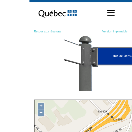
Passer
au
contenu
Retour aux résultats
Version imprimable
Rue de Berni
+
−