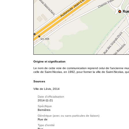
Rue
Origine et signification
Le nom de cette voie de communication reprend celui de l'ancienne muni
celle de Saint-Nicolas, en 1992, pour former la ville de Saint-Nicolas, qu
Sources
Ville de Lévis, 2014
Date d'officialisation
2014-11-21
Spécifique
Bernières
Générique (avec ou sans particules de liaison)
Rue de
Type d'entité
Rue