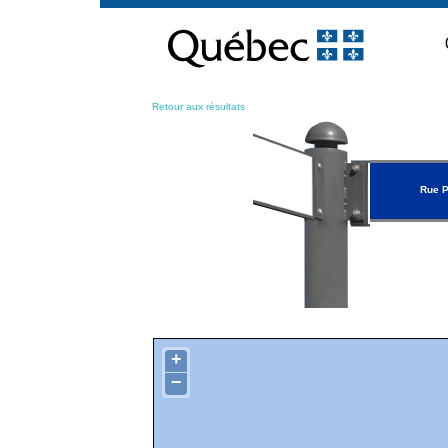
Passer
au
contenu
Retour aux résultats
Rue P
+
−