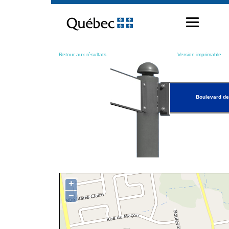
Passer
au
contenu
Retour aux résultats
Version imprimable
Boulevard de
+
−