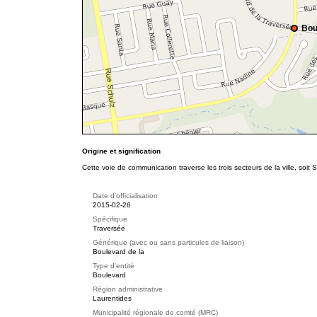
Bou
Origine et signification
Cette voie de communication traverse les trois secteurs de la ville, soi
Date d'officialisation
2015-02-26
Spécifique
Traversée
Générique (avec ou sans particules de liaison)
Boulevard de la
Type d'entité
Boulevard
Région administrative
Laurentides
Municipalité régionale de comté (MRC)