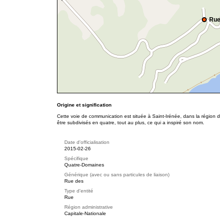
Rue
Origine et signification
Cette voie de communication est située à Saint-Irénée, dans la région d
être subdivisés en quatre, tout au plus, ce qui a inspiré son nom.
Date d'officialisation
2015-02-26
Spécifique
Quatre-Domaines
Générique (avec ou sans particules de liaison)
Rue des
Type d'entité
Rue
Région administrative
Capitale-Nationale