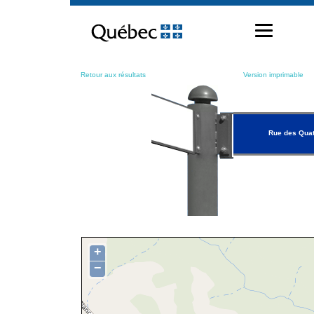
Passer
au
contenu
Retour aux résultats
Version imprimable
Rue des Qua
+
−