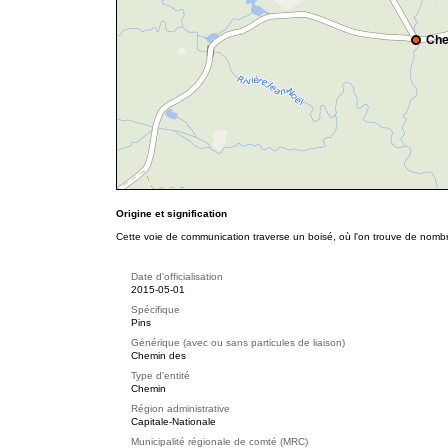
Che
Origine et signification
Cette voie de communication traverse un boisé, où l'on trouve de nomb
Date d'officialisation
2015-05-01
Spécifique
Pins
Générique (avec ou sans particules de liaison)
Chemin des
Type d'entité
Chemin
Région administrative
Capitale-Nationale
Municipalité régionale de comté (MRC)