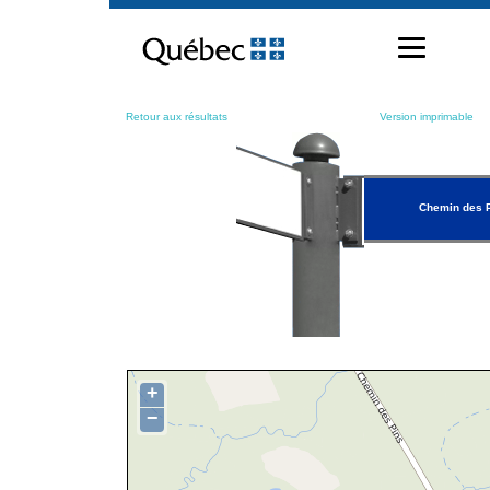
Passer
au
contenu
Retour aux résultats
Version imprimable
Chemin des 
+
−