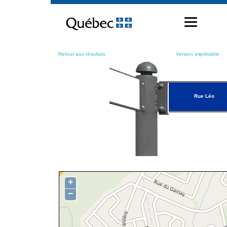
Passer
au
contenu
Retour aux résultats
Version imprimable
Rue Léo
+
−