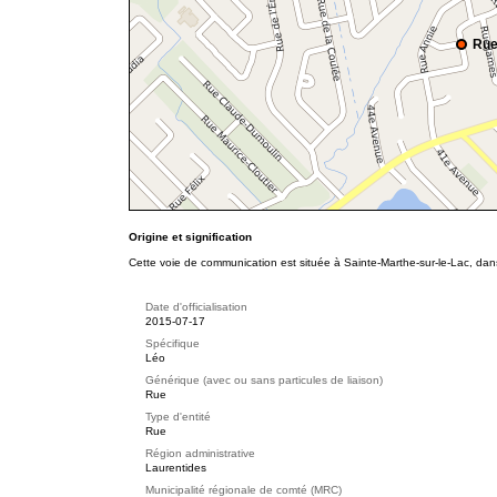
Rue
Origine et signification
Cette voie de communication est située à Sainte-Marthe-sur-le-Lac, dans
Date d'officialisation
2015-07-17
Spécifique
Léo
Générique (avec ou sans particules de liaison)
Rue
Type d'entité
Rue
Région administrative
Laurentides
Municipalité régionale de comté (MRC)